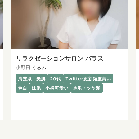
リラクゼーションサロン パラス
小野田 くるみ
清楚系
美肌
20代
Twitter更新頻度高い
色白
妹系
小柄可愛い
地毛・ツヤ髪