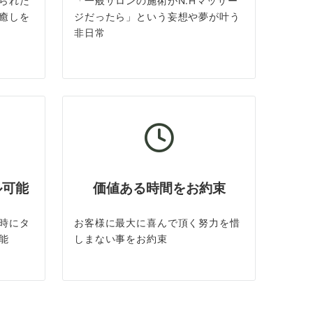
られた
「一般サロンの施術がN.Hマッサー
癒しを
ジだったら」という妄想や夢が叶う
非日常
ル可能
価値ある時間をお約束
時にタ
お客様に最大に喜んで頂く努力を惜
能
しまない事をお約束