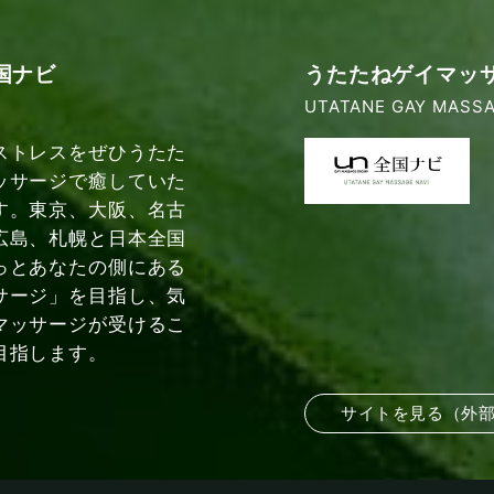
国ナビ
うたたねゲイマッ
UTATANE GAY MASSA
ストレスをぜひうたた
ッサージで癒していた
す。東京、大阪、名古
広島、札幌と日本全国
っとあなたの側にある
サージ」を目指し、気
マッサージが受けるこ
目指します。
サイトを見る（外