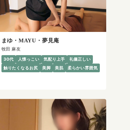
まゆ・MAYU・夢見庵
牧田 麻友
30代
人懐っこい
気配り上手
礼儀正しい
触りたくなるお尻
美脚
美肌
柔らかい雰囲気