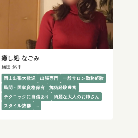
癒し処 なごみ
梅田 悠里
岡山出張大歓迎
出張専門
一般サロン勤務経験
民間・国家資格保有
施術経験豊富
テクニックに自信あり
綺麗な大人のお姉さん
スタイル抜群
…