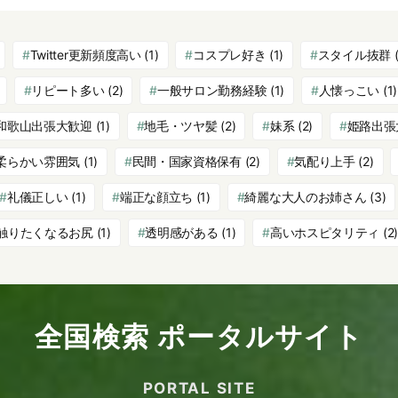
Twitter更新頻度高い
(1)
コスプレ好き
(1)
スタイル抜群
(
リピート多い
(2)
一般サロン勤務経験
(1)
人懐っこい
(1)
和歌山出張大歓迎
(1)
地毛・ツヤ髪
(2)
妹系
(2)
姫路出張
柔らかい雰囲気
(1)
民間・国家資格保有
(2)
気配り上手
(2)
礼儀正しい
(1)
端正な顔立ち
(1)
綺麗な大人のお姉さん
(3)
触りたくなるお尻
(1)
透明感がある
(1)
高いホスピタリティ
(2)
全国検索 ポータルサイト
PORTAL SITE