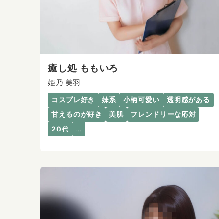
癒し処 ももいろ
姫乃 美羽
コスプレ好き
妹系
小柄可愛い
透明感がある
甘えるのが好き
美肌
フレンドリーな応対
20代
…