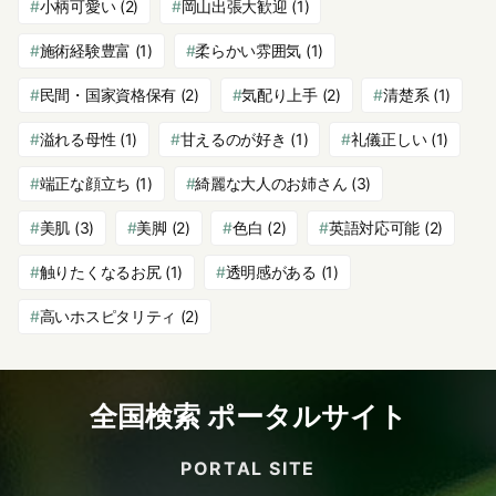
小柄可愛い
(2)
岡山出張大歓迎
(1)
施術経験豊富
(1)
柔らかい雰囲気
(1)
民間・国家資格保有
(2)
気配り上手
(2)
清楚系
(1)
溢れる母性
(1)
甘えるのが好き
(1)
礼儀正しい
(1)
端正な顔立ち
(1)
綺麗な大人のお姉さん
(3)
美肌
(3)
美脚
(2)
色白
(2)
英語対応可能
(2)
触りたくなるお尻
(1)
透明感がある
(1)
高いホスピタリティ
(2)
全国検索 ポータルサイト
PORTAL SITE