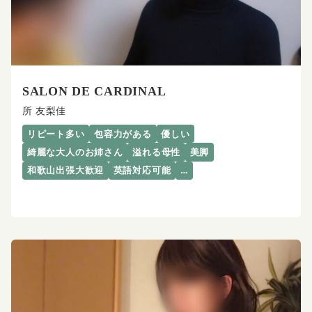
SALON DE CARDINAL
所 友梨佳
リピート多い
包容力がある
優しい
綺麗な大人のお姉さん
溢れる母性
美脚
和歌山出張大歓迎
英語対応可能
…