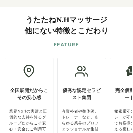
うたたねN.Hマッサージ
他にない特徴とこだわり
FEATURE
全国展開だからこ
優秀な認定セラピ
完全個
その安心感
スト集団
ー
業界No.1の実績と圧
有資格者や整体師、
秘密厳守
倒的な支持を誇るグ
トレーナーなど、あ
シーが守
ループだからこそ安
らゆる業界のプロフ
でお客様
心・安全にご利用可
ェッショナルが集結
える癒し