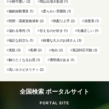
小柄可愛い
(2)
岡山出張大歓迎
(1)
施術経験豊富
(1)
柔らかい雰囲気
(1)
民間・国家資格保有
(2)
気配り上手
(2)
清楚系
(1)
溢れる母性
(1)
甘えるのが好き
(1)
礼儀正しい
(1)
端正な顔立ち
(1)
綺麗な大人のお姉さん
(3)
美肌
(3)
美脚
(2)
色白
(2)
英語対応可能
(2)
触りたくなるお尻
(1)
透明感がある
(1)
高いホスピタリティ
(2)
全国検索 ポータルサイト
PORTAL SITE