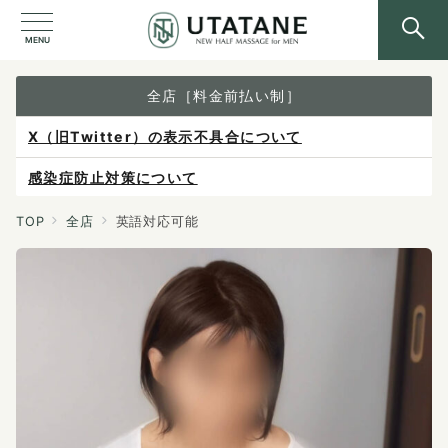
MENU
全店［料金前払い制］
X（旧Twitter）の表示不具合について
感染症防止対策について
ご予約は各店へ直接お問い合わせください。
TOP
全店
英語対応可能
料金は当日施術前にお支払いください。