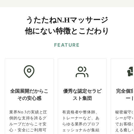
うたたねN.Hマッサージ
他にない特徴とこだわり
FEATURE
全国展開だからこ
優秀な認定セラピ
完全個
その安心感
スト集団
ー
業界No.1の実績と圧
有資格者や整体師、
秘密厳守
倒的な支持を誇るグ
トレーナーなど、あ
シーが守
ループだからこそ安
らゆる業界のプロフ
でお客様
心・安全にご利用可
ェッショナルが集結
える癒し