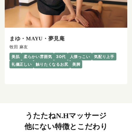
まゆ・MAYU・夢見庵
牧田 麻友
美肌
柔らかい雰囲気
30代
人懐っこい
気配り上手
礼儀正しい
触りたくなるお尻
美脚
うたたねN.Hマッサージ
他にない特徴とこだわり