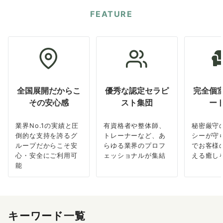
FEATURE
全国展開だからこ
優秀な認定セラピ
完全個
その安心感
スト集団
ー
業界No.1の実績と圧
有資格者や整体師、
秘密厳守
倒的な支持を誇るグ
トレーナーなど、あ
シーが守
ループだからこそ安
らゆる業界のプロフ
でお客様
心・安全にご利用可
ェッショナルが集結
える癒し
能
キーワード一覧