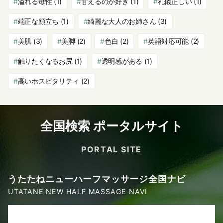
溢れる母性
(1)
甘えるのが好き
(1)
礼儀正しい
(1)
端正な顔立ち
(1)
綺麗な大人のお姉さん
(3)
美肌
(3)
美脚
(2)
色白
(2)
英語対応可能
(2)
触りたくなるお尻
(1)
透明感がある
(1)
高いホスピタリティ
(2)
全国検索 ポータルサイト
PORTAL SITE
うたたねニューハーフマッサージ全国ナビ
UTATANE NEW HALF MASSAGE NAVI