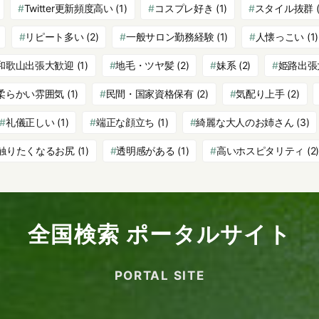
Twitter更新頻度高い
(1)
コスプレ好き
(1)
スタイル抜群
(
リピート多い
(2)
一般サロン勤務経験
(1)
人懐っこい
(1)
和歌山出張大歓迎
(1)
地毛・ツヤ髪
(2)
妹系
(2)
姫路出張
柔らかい雰囲気
(1)
民間・国家資格保有
(2)
気配り上手
(2)
礼儀正しい
(1)
端正な顔立ち
(1)
綺麗な大人のお姉さん
(3)
触りたくなるお尻
(1)
透明感がある
(1)
高いホスピタリティ
(2)
全国検索 ポータルサイト
PORTAL SITE