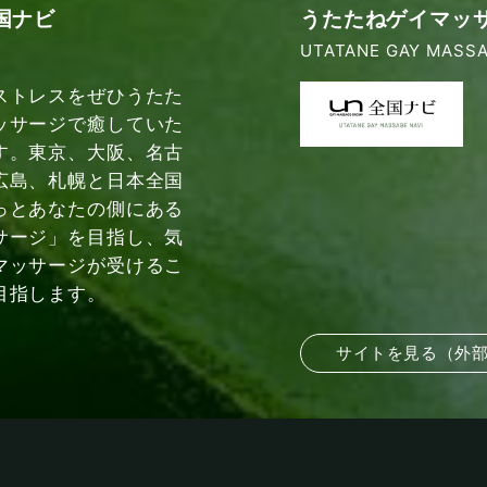
国ナビ
うたたねゲイマッ
UTATANE GAY MASSA
ストレスをぜひうたた
ッサージで癒していた
す。東京、大阪、名古
広島、札幌と日本全国
っとあなたの側にある
サージ」を目指し、気
マッサージが受けるこ
目指します。
サイトを見る（外