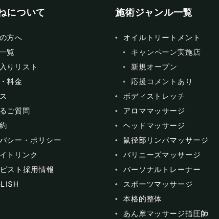
ねについて
施術ジャンル一覧
の方へ
オイルトリートメント
一覧
キャンペーン実施店
入りリスト
新規オープン
・料金
応援コメントあり
ス
ボディストレッチ
るご質問
アロママッサージ
約
ヘッドマッサージ
バシー・ポリシー
鼠径部リンパマッサージ
イトリンク
バリニーズマッサージ
ピスト採用情報
パーソナルトレーナー
LISH
スポーツマッサージ
本格的整体
あん摩マッサージ指圧師