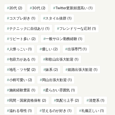
20代
(2)
30代
(2)
Twitter更新頻度高い
(1)
コスプレ好き
(1)
スタイル抜群
(1)
テクニックに自信あり
(1)
フレンドリーな応対
(1)
リピート多い
(2)
一般サロン勤務経験
(1)
人懐っこい
(1)
優しい
(2)
出張専門
(1)
包容力がある
(1)
和歌山出張大歓迎
(1)
地毛・ツヤ髪
(2)
妹系
(2)
姫路出張大歓迎
(1)
小柄可愛い
(2)
岡山出張大歓迎
(1)
施術経験豊富
(1)
柔らかい雰囲気
(1)
民間・国家資格保有
(2)
気配り上手
(2)
清楚系
(1)
溢れる母性
(1)
甘えるのが好き
(1)
礼儀正しい
(1)