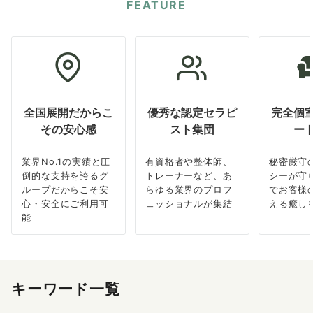
FEATURE
全国展開だからこ
優秀な認定セラピ
完全個
その安心感
スト集団
ー
業界No.1の実績と圧
有資格者や整体師、
秘密厳守
倒的な支持を誇るグ
トレーナーなど、あ
シーが守
ループだからこそ安
らゆる業界のプロフ
でお客様
心・安全にご利用可
ェッショナルが集結
える癒し
能
キーワード一覧