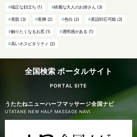
端正な顔立ち
(1)
綺麗な大人のお姉さん
(3)
美肌
(3)
美脚
(2)
色白
(2)
英語対応可能
(2)
触りたくなるお尻
(1)
透明感がある
(1)
高いホスピタリティ
(2)
全国検索 ポータルサイト
PORTAL SITE
うたたねニューハーフマッサージ全国ナビ
UTATANE NEW HALF MASSAGE NAVI