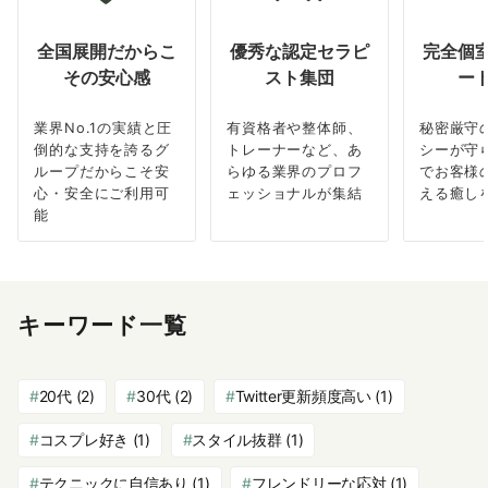
全国展開だからこ
優秀な認定セラピ
完全個
その安心感
スト集団
ー
業界No.1の実績と圧
有資格者や整体師、
秘密厳守
倒的な支持を誇るグ
トレーナーなど、あ
シーが守
ループだからこそ安
らゆる業界のプロフ
でお客様
心・安全にご利用可
ェッショナルが集結
える癒し
能
キーワード一覧
20代
(2)
30代
(2)
Twitter更新頻度高い
(1)
コスプレ好き
(1)
スタイル抜群
(1)
テクニックに自信あり
(1)
フレンドリーな応対
(1)