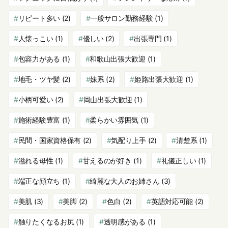
リピート多い
(2)
一般サロン勤務経験
(1)
人懐っこい
(1)
優しい
(2)
出張専門
(1)
包容力がある
(1)
和歌山出張大歓迎
(1)
地毛・ツヤ髪
(2)
妹系
(2)
姫路出張大歓迎
(1)
小柄可愛い
(2)
岡山出張大歓迎
(1)
施術経験豊富
(1)
柔らかい雰囲気
(1)
民間・国家資格保有
(2)
気配り上手
(2)
清楚系
(1)
溢れる母性
(1)
甘えるのが好き
(1)
礼儀正しい
(1)
端正な顔立ち
(1)
綺麗な大人のお姉さん
(3)
美肌
(3)
美脚
(2)
色白
(2)
英語対応可能
(2)
触りたくなるお尻
(1)
透明感がある
(1)