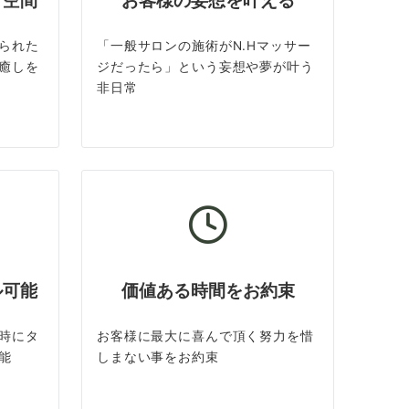
ト空間
お客様の妄想を叶える
られた
「一般サロンの施術がN.Hマッサー
癒しを
ジだったら」という妄想や夢が叶う
非日常
ル可能
価値ある時間をお約束
時にタ
お客様に最大に喜んで頂く努力を惜
能
しまない事をお約束