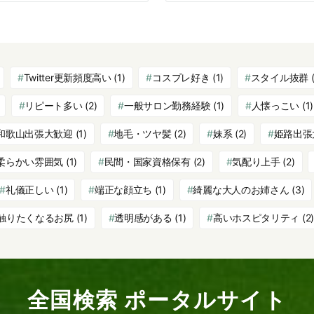
Twitter更新頻度高い
(1)
コスプレ好き
(1)
スタイル抜群
(
リピート多い
(2)
一般サロン勤務経験
(1)
人懐っこい
(1)
和歌山出張大歓迎
(1)
地毛・ツヤ髪
(2)
妹系
(2)
姫路出張
柔らかい雰囲気
(1)
民間・国家資格保有
(2)
気配り上手
(2)
礼儀正しい
(1)
端正な顔立ち
(1)
綺麗な大人のお姉さん
(3)
触りたくなるお尻
(1)
透明感がある
(1)
高いホスピタリティ
(2)
全国検索 ポータルサイト