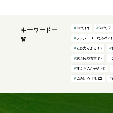
20代
(2)
30代
(2)
キーワード一
フレンドリーな応対
(1)
覧
包容力がある
(1)
施術経験豊富
(1)
甘えるのが好き
(1)
英語対応可能
(2)