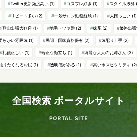
Twitter更新頻度高い
(1)
コスプレ好き
(1)
スタイル抜群
(
リピート多い
(2)
一般サロン勤務経験
(1)
人懐っこい
(1)
和歌山出張大歓迎
(1)
地毛・ツヤ髪
(2)
妹系
(2)
姫路出張
柔らかい雰囲気
(1)
民間・国家資格保有
(2)
気配り上手
(2)
礼儀正しい
(1)
端正な顔立ち
(1)
綺麗な大人のお姉さん
(3)
触りたくなるお尻
(1)
透明感がある
(1)
高いホスピタリティ
(2)
全国検索 ポータルサイト
PORTAL SITE