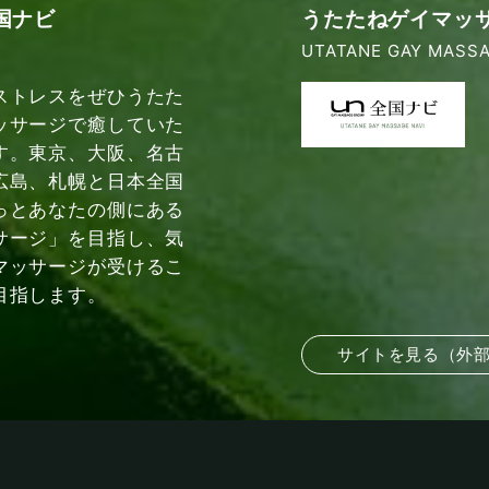
国ナビ
うたたねゲイマッ
UTATANE GAY MASSA
ストレスをぜひうたた
ッサージで癒していた
す。東京、大阪、名古
広島、札幌と日本全国
っとあなたの側にある
サージ」を目指し、気
マッサージが受けるこ
目指します。
サイトを見る（外