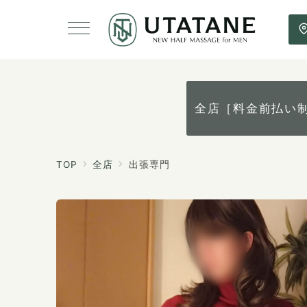
全店［料金前払い
TOP
全店
出張専門