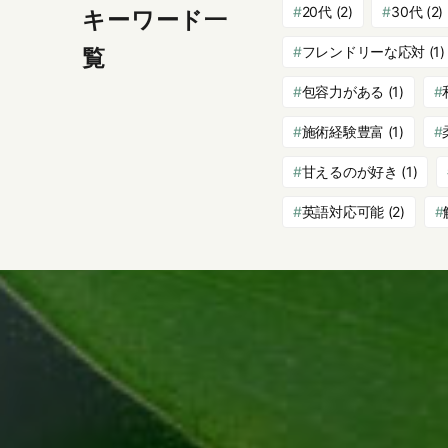
20代
(2)
30代
(2)
キーワード一
フレンドリーな応対
(1)
覧
包容力がある
(1)
施術経験豊富
(1)
甘えるのが好き
(1)
英語対応可能
(2)